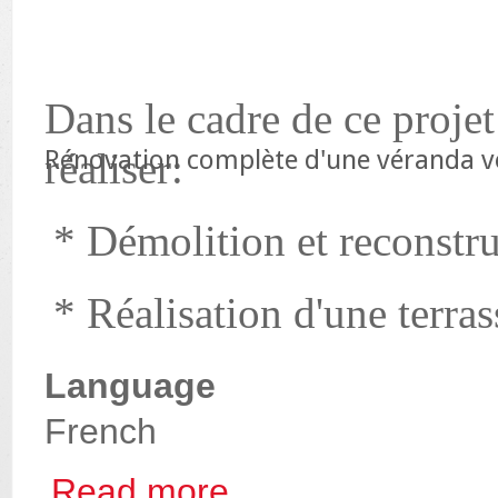
Dans le cadre de ce projet 
Rénovation complète d'une véranda vé
réaliser:
* Démolition et reconstru
* Réalisation d'une terras
Language
French
Read more
about Rénovation complète d'une véranda