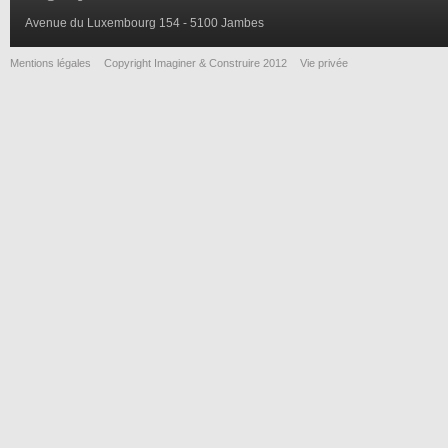
Avenue du Luxembourg 154 - 5100 Jambes
Mentions légales
Copyright Imaginer & Construire 2012
Vie privée