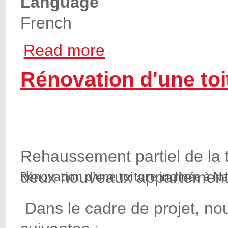
Language
French
Read more
about Pierre reconstituée de haute qualité
Rénovation d'une toi
Rehaussement partiel de la to
deux nouveaux appartement
Rénovation d'une toiture inclinée à N
Dans le cadre de projet, no