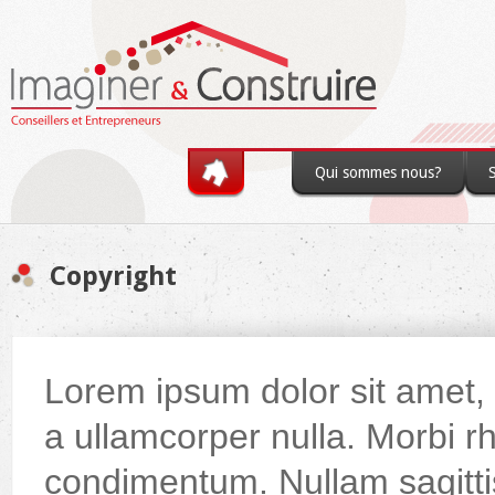
Skip to main content
Qui sommes nous?
Copyright
You are here
Lorem ipsum dolor sit amet, 
a ullamcorper nulla. Morbi r
condimentum. Nullam sagittis