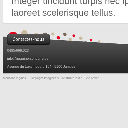
Integer tincidunt turpis nec
laoreet scelerisque tellus.
Contactez-nous
0485/669.023
info@imaginercontruire.be
Avenue du Luxembourg 154 - 5100 Jambes
Mentions légales
Copyright Imaginer & Construire 2012
Vie privée