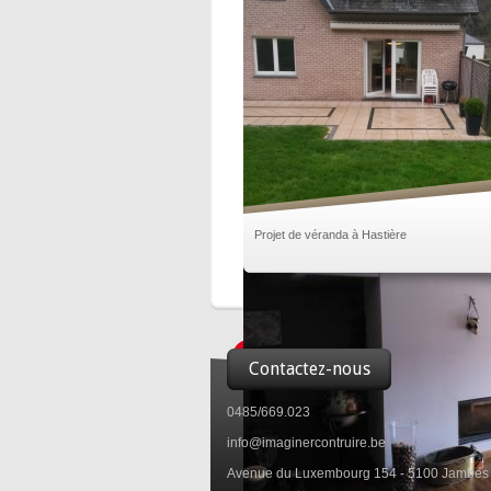
Projet de véranda à Hastière
Contactez-nous
0485/669.023
info@imaginercontruire.be
Avenue du Luxembourg 154 - 5100 Jambes