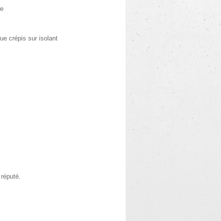
re
ue crépis sur isolant
 réputé.