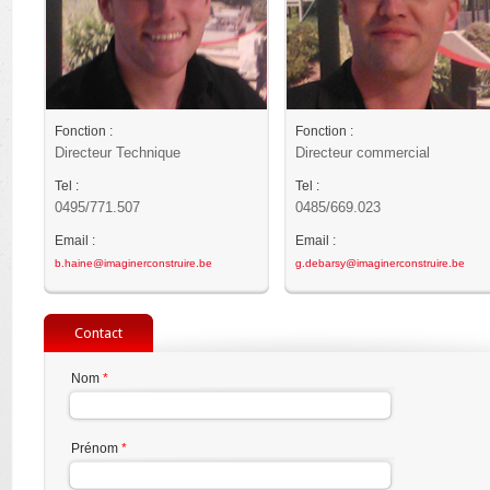
Fonction :
Fonction :
Directeur Technique
Directeur commercial
Tel :
Tel :
0495/771.507
0485/669.023
Email :
Email :
b.haine@imaginerconstruire.be
g.debarsy@imaginerconstruire.be
Contact
Nom
*
Prénom
*