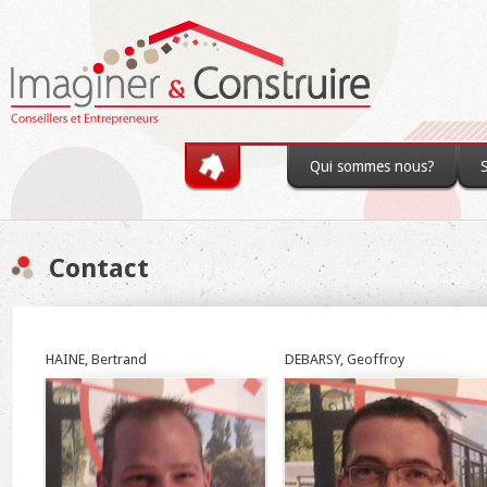
Skip to main content
Qui sommes nous?
Contact
You are here
HAINE, Bertrand
DEBARSY, Geoffroy